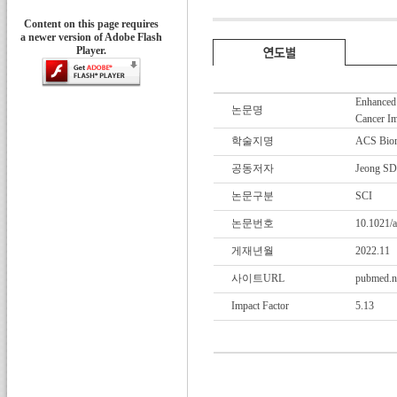
Content on this page requires
a newer version of Adobe Flash
Player.
Enhanced 
논문명
Cancer I
학술지명
ACS Biom
공동저자
Jeong SD
논문구분
SCI
논문번호
10.1021/a
게재년월
2022.11
사이트URL
pubmed.n
Impact Factor
5.13