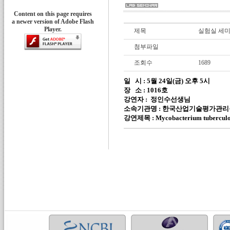
Content on this page requires
a newer version of Adobe Flash
Player.
제목
실험실 세미
첨부파일
조회수
1689
일
시
: 5
월
24
일
(
금
)
오후
5
시
장
소
: 1016
호
강연자
:
정인수선생님
소속기관명
:
한국산업기술평가관리
강연제목
: Mycobacterium tubercul