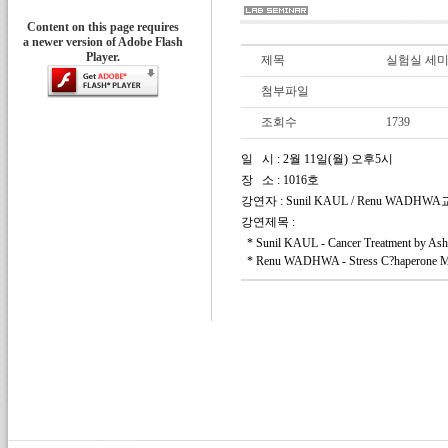
Content on this page requires
a newer version of Adobe Flash
Player.
제목
실험실 세미나 
첨부파일
조회수
1739
일
시
: 2
월
11
일
(
월
)
오후
5
시
장
소
: 1016
호
강연자
: Sunil KAUL / Renu WADHWA
강연제목
:
* Sunil KAUL -
Cancer Treatment by Ashw
* Renu WADHWA - Stress C
?
haperone M